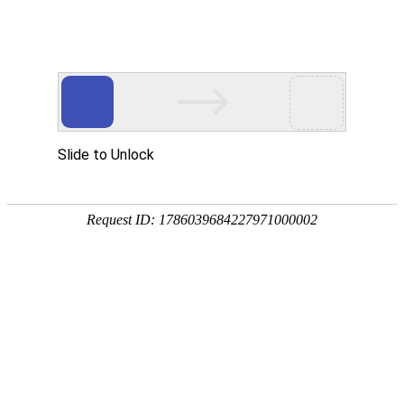
欢迎来到pg娱乐城在线下载_pg娱乐城在线下载厂家_四驱pg娱乐城
首页
关于我们
新闻中心
产品中心