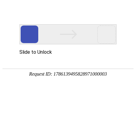
欢迎来到pg娱乐城在线下载_pg娱乐城在线下载厂家_四驱pg娱乐城
首页
关于我们
新闻中心
产品中心